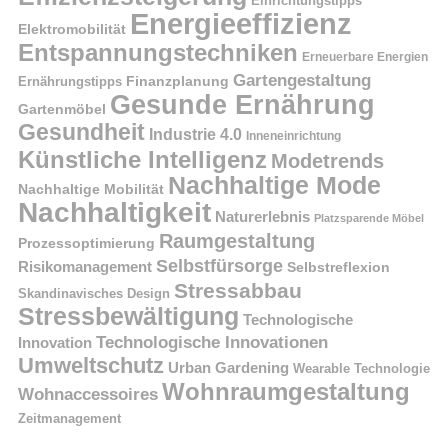
Einrichtungstipps
Energieeffizienz
Elektromobilität
Entspannungstechniken
Erneuerbare Energien
Gartengestaltung
Finanzplanung
Ernährungstipps
Gesunde Ernährung
Gartenmöbel
Gesundheit
Industrie 4.0
Inneneinrichtung
Künstliche Intelligenz
Modetrends
Nachhaltige Mode
Nachhaltige Mobilität
Nachhaltigkeit
Naturerlebnis
Platzsparende Möbel
Raumgestaltung
Prozessoptimierung
Selbstfürsorge
Risikomanagement
Selbstreflexion
Stressabbau
Skandinavisches Design
Stressbewältigung
Technologische
Technologische Innovationen
Innovation
Umweltschutz
Urban Gardening
Wearable Technologie
Wohnraumgestaltung
Wohnaccessoires
Zeitmanagement