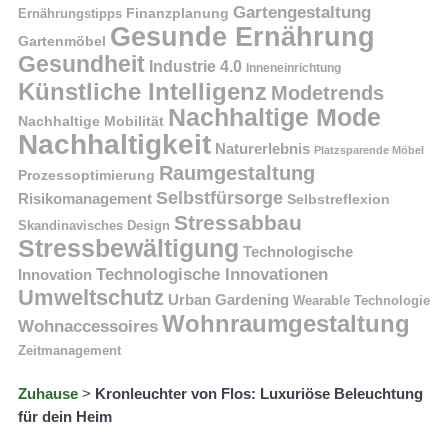
Gartengestaltung
Finanzplanung
Ernährungstipps
Gesunde Ernährung
Gartenmöbel
Gesundheit
Industrie 4.0
Inneneinrichtung
Künstliche Intelligenz
Modetrends
Nachhaltige Mode
Nachhaltige Mobilität
Nachhaltigkeit
Naturerlebnis
Platzsparende Möbel
Raumgestaltung
Prozessoptimierung
Selbstfürsorge
Risikomanagement
Selbstreflexion
Stressabbau
Skandinavisches Design
Stressbewältigung
Technologische
Technologische Innovationen
Innovation
Umweltschutz
Urban Gardening
Wearable Technologie
Wohnraumgestaltung
Wohnaccessoires
Zeitmanagement
Zuhause
>
Kronleuchter von Flos: Luxuriöse Beleuchtung
für dein Heim