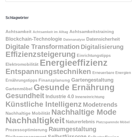
Schlagwörter
Achtsamkeit
Achtsamkeitstraining
Achtsamkeit im Alltag
Blockchain-Technologie
Datensicherheit
Datenanalyse
Digitale Transformation
Digitalisierung
Effizienzsteigerung
Einrichtungstipps
Energieeffizienz
Elektromobilität
Entspannungstechniken
Erneuerbare Energien
Gartengestaltung
Finanzplanung
Ernährungstipps
Gesunde Ernährung
Gartenmöbel
Gesundheit
Industrie 4.0
Inneneinrichtung
Künstliche Intelligenz
Modetrends
Nachhaltige Mode
Nachhaltige Mobilität
Nachhaltigkeit
Naturerlebnis
Platzsparende Möbel
Raumgestaltung
Prozessoptimierung
Selbstfürsorge
Risikomanagement
Selbstreflexion