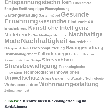
Entspannungstechniken
Erneuerbare
Finanzplanung
Energien
Ernährungstipps
Gesunde
Gartengestaltung
Gartenmöbel
Ernährung
Gesundheit
Industrie 4.0
Künstliche Intelligenz
Inneneinrichtung
Nachhaltige
Modetrends
Nachhaltige Mobilität
Nachhaltigkeit
Mode
Naturerlebnis
Raumgestaltung
Prozessoptimierung
Platzsparende Möbel
Selbstfürsorge
Risikomanagement
Selbstreflexion
Stressabbau
Skandinavisches Design
Stressbewältigung
Technologische
Technologische Innovationen
Innovation
Umweltschutz
Urban Gardening
Wearable Technologie
Wohnraumgestaltung
Wohnaccessoires
Zeitmanagement
Zuhause
>
Kreative Ideen für Wandgestaltung im
Schlafzimmer