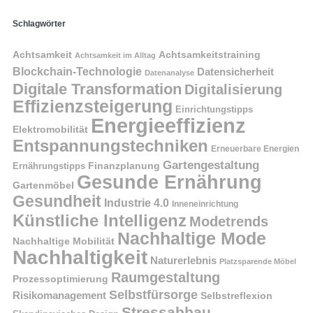
Schlagwörter
Achtsamkeit
Achtsamkeitstraining
Achtsamkeit im Alltag
Blockchain-Technologie
Datensicherheit
Datenanalyse
Digitale Transformation
Digitalisierung
Effizienzsteigerung
Einrichtungstipps
Energieeffizienz
Elektromobilität
Entspannungstechniken
Erneuerbare Energien
Gartengestaltung
Finanzplanung
Ernährungstipps
Gesunde Ernährung
Gartenmöbel
Gesundheit
Industrie 4.0
Inneneinrichtung
Künstliche Intelligenz
Modetrends
Nachhaltige Mode
Nachhaltige Mobilität
Nachhaltigkeit
Naturerlebnis
Platzsparende Möbel
Raumgestaltung
Prozessoptimierung
Selbstfürsorge
Risikomanagement
Selbstreflexion
Stressabbau