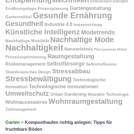
Erneuerbare Energien
Gartengestaltung
Finanzplanung
Ernährungstipps
Gesunde Ernährung
Gartenmöbel
Gesundheit
Industrie 4.0
Inneneinrichtung
Künstliche Intelligenz
Modetrends
Nachhaltige Mode
Nachhaltige Mobilität
Nachhaltigkeit
Naturerlebnis
Platzsparende Möbel
Raumgestaltung
Prozessoptimierung
Selbstfürsorge
Risikomanagement
Selbstreflexion
Stressabbau
Skandinavisches Design
Stressbewältigung
Technologische
Technologische Innovationen
Innovation
Umweltschutz
Urban Gardening
Wearable Technologie
Wohnraumgestaltung
Wohnaccessoires
Zeitmanagement
Garten
>
Komposthaufen richtig anlegen: Tipps für
fruchtbare Böden