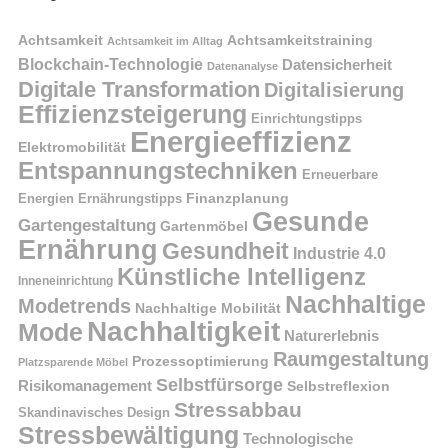
Achtsamkeit
Achtsamkeitstraining
Achtsamkeit im Alltag
Blockchain-Technologie
Datensicherheit
Datenanalyse
Digitale Transformation
Digitalisierung
Effizienzsteigerung
Einrichtungstipps
Energieeffizienz
Elektromobilität
Entspannungstechniken
Erneuerbare
Finanzplanung
Energien
Ernährungstipps
Gesunde
Gartengestaltung
Gartenmöbel
Ernährung
Gesundheit
Industrie 4.0
Künstliche Intelligenz
Inneneinrichtung
Nachhaltige
Modetrends
Nachhaltige Mobilität
Nachhaltigkeit
Mode
Naturerlebnis
Raumgestaltung
Prozessoptimierung
Platzsparende Möbel
Selbstfürsorge
Risikomanagement
Selbstreflexion
Stressabbau
Skandinavisches Design
Stressbewältigung
Technologische