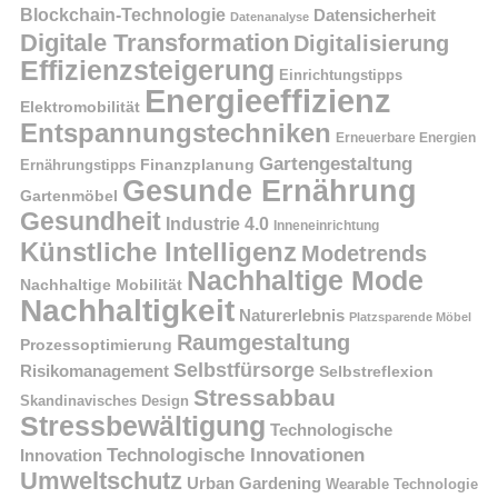
Blockchain-Technologie
Datensicherheit
Datenanalyse
Digitale Transformation
Digitalisierung
Effizienzsteigerung
Einrichtungstipps
Energieeffizienz
Elektromobilität
Entspannungstechniken
Erneuerbare Energien
Gartengestaltung
Finanzplanung
Ernährungstipps
Gesunde Ernährung
Gartenmöbel
Gesundheit
Industrie 4.0
Inneneinrichtung
Künstliche Intelligenz
Modetrends
Nachhaltige Mode
Nachhaltige Mobilität
Nachhaltigkeit
Naturerlebnis
Platzsparende Möbel
Raumgestaltung
Prozessoptimierung
Selbstfürsorge
Risikomanagement
Selbstreflexion
Stressabbau
Skandinavisches Design
Stressbewältigung
Technologische
Technologische Innovationen
Innovation
Umweltschutz
Urban Gardening
Wearable Technologie