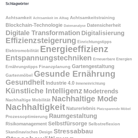
Schlagwörter
Achtsamkeit
Achtsamkeitstraining
Achtsamkeit im Alltag
Blockchain-Technologie
Datensicherheit
Datenanalyse
Digitale Transformation
Digitalisierung
Effizienzsteigerung
Einrichtungstipps
Energieeffizienz
Elektromobilität
Entspannungstechniken
Erneuerbare Energien
Gartengestaltung
Finanzplanung
Ernährungstipps
Gesunde Ernährung
Gartenmöbel
Gesundheit
Industrie 4.0
Inneneinrichtung
Künstliche Intelligenz
Modetrends
Nachhaltige Mode
Nachhaltige Mobilität
Nachhaltigkeit
Naturerlebnis
Platzsparende Möbel
Raumgestaltung
Prozessoptimierung
Selbstfürsorge
Risikomanagement
Selbstreflexion
Stressabbau
Skandinavisches Design