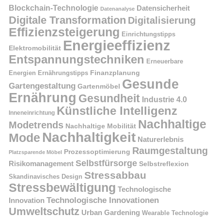
Blockchain-Technologie
Datensicherheit
Datenanalyse
Digitale Transformation
Digitalisierung
Effizienzsteigerung
Einrichtungstipps
Energieeffizienz
Elektromobilität
Entspannungstechniken
Erneuerbare
Finanzplanung
Energien
Ernährungstipps
Gesunde
Gartengestaltung
Gartenmöbel
Ernährung
Gesundheit
Industrie 4.0
Künstliche Intelligenz
Inneneinrichtung
Nachhaltige
Modetrends
Nachhaltige Mobilität
Nachhaltigkeit
Mode
Naturerlebnis
Raumgestaltung
Prozessoptimierung
Platzsparende Möbel
Selbstfürsorge
Risikomanagement
Selbstreflexion
Stressabbau
Skandinavisches Design
Stressbewältigung
Technologische
Technologische Innovationen
Innovation
Umweltschutz
Urban Gardening
Wearable Technologie