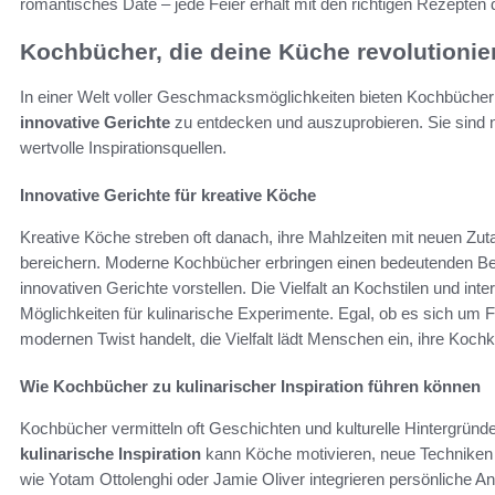
romantisches Date – jede Feier erhält mit den richtigen Rezepten
Kochbücher, die deine Küche revolutionie
In einer Welt voller Geschmacksmöglichkeiten bieten Kochbücher e
innovative Gerichte
zu entdecken und auszuprobieren. Sie sind
wertvolle Inspirationsquellen.
Innovative Gerichte für kreative Köche
Kreative Köche streben oft danach, ihre Mahlzeiten mit neuen Zu
bereichern. Moderne Kochbücher erbringen einen bedeutenden Be
innovativen Gerichte vorstellen. Die Vielfalt an Kochstilen und int
Möglichkeiten für kulinarische Experimente. Egal, ob es sich um F
modernen Twist handelt, die Vielfalt lädt Menschen ein, ihre Koc
Wie Kochbücher zu kulinarischer Inspiration führen können
Kochbücher vermitteln oft Geschichten und kulturelle Hintergründ
kulinarische Inspiration
kann Köche motivieren, neue Techniken z
wie Yotam Ottolenghi oder Jamie Oliver integrieren persönliche A