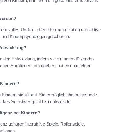
ng von Kindern, um ihnen ein gesundes emotionales
 werden?
liebevolles Umfeld, offene Kommunikation und aktive
er und Kinderpsychologen geschehen.
 Entwicklung?
onalen Entwicklung, indem sie ein unterstützendes
eigenen Emotionen umzugehen, hat einen direkten
n Kindern?
 Kindern signifikant. Sie ermöglicht ihnen, gesunde
arkes Selbstwertgefühl zu entwickeln.
ligenz bei Kindern?
enz gehören interaktive Spiele, Rollenspiele,
otionen.