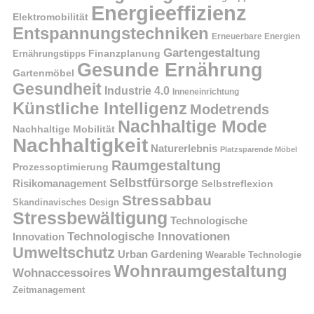
Energieeffizienz
Elektromobilität
Entspannungstechniken
Erneuerbare Energien
Gartengestaltung
Finanzplanung
Ernährungstipps
Gesunde Ernährung
Gartenmöbel
Gesundheit
Industrie 4.0
Inneneinrichtung
Künstliche Intelligenz
Modetrends
Nachhaltige Mode
Nachhaltige Mobilität
Nachhaltigkeit
Naturerlebnis
Platzsparende Möbel
Raumgestaltung
Prozessoptimierung
Selbstfürsorge
Risikomanagement
Selbstreflexion
Stressabbau
Skandinavisches Design
Stressbewältigung
Technologische
Technologische Innovationen
Innovation
Umweltschutz
Urban Gardening
Wearable Technologie
Wohnraumgestaltung
Wohnaccessoires
Zeitmanagement