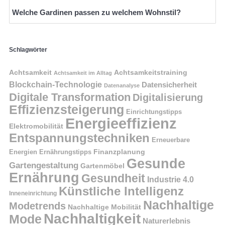
Welche Gardinen passen zu welchem Wohnstil?
Schlagwörter
Achtsamkeit
Achtsamkeitstraining
Achtsamkeit im Alltag
Blockchain-Technologie
Datensicherheit
Datenanalyse
Digitale Transformation
Digitalisierung
Effizienzsteigerung
Einrichtungstipps
Energieeffizienz
Elektromobilität
Entspannungstechniken
Erneuerbare
Finanzplanung
Energien
Ernährungstipps
Gesunde
Gartengestaltung
Gartenmöbel
Ernährung
Gesundheit
Industrie 4.0
Künstliche Intelligenz
Inneneinrichtung
Nachhaltige
Modetrends
Nachhaltige Mobilität
Nachhaltigkeit
Mode
Naturerlebnis