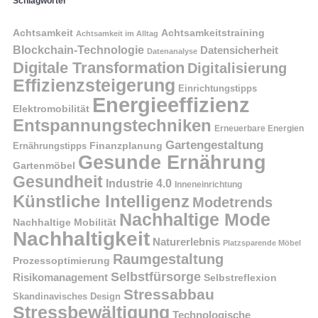
Schlagwörter
Achtsamkeit
Achtsamkeitstraining
Achtsamkeit im Alltag
Blockchain-Technologie
Datensicherheit
Datenanalyse
Digitale Transformation
Digitalisierung
Effizienzsteigerung
Einrichtungstipps
Energieeffizienz
Elektromobilität
Entspannungstechniken
Erneuerbare Energien
Gartengestaltung
Finanzplanung
Ernährungstipps
Gesunde Ernährung
Gartenmöbel
Gesundheit
Industrie 4.0
Inneneinrichtung
Künstliche Intelligenz
Modetrends
Nachhaltige Mode
Nachhaltige Mobilität
Nachhaltigkeit
Naturerlebnis
Platzsparende Möbel
Raumgestaltung
Prozessoptimierung
Selbstfürsorge
Risikomanagement
Selbstreflexion
Stressabbau
Skandinavisches Design
Stressbewältigung
Technologische