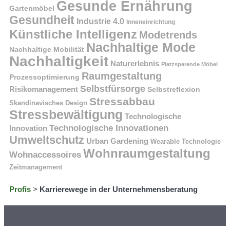
Gesunde Ernährung
Gartenmöbel
Gesundheit
Industrie 4.0
Inneneinrichtung
Künstliche Intelligenz
Modetrends
Nachhaltige Mode
Nachhaltige Mobilität
Nachhaltigkeit
Naturerlebnis
Platzsparende Möbel
Raumgestaltung
Prozessoptimierung
Selbstfürsorge
Risikomanagement
Selbstreflexion
Stressabbau
Skandinavisches Design
Stressbewältigung
Technologische
Technologische Innovationen
Innovation
Umweltschutz
Urban Gardening
Wearable Technologie
Wohnraumgestaltung
Wohnaccessoires
Zeitmanagement
Profis
>
Karrierewege in der Unternehmensberatung