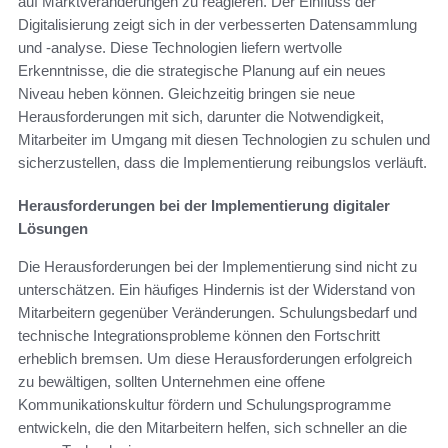
auf Marktveränderungen zu reagieren. Der Einfluss der
Digitalisierung zeigt sich in der verbesserten Datensammlung
und -analyse. Diese Technologien liefern wertvolle
Erkenntnisse, die die strategische Planung auf ein neues
Niveau heben können. Gleichzeitig bringen sie neue
Herausforderungen mit sich, darunter die Notwendigkeit,
Mitarbeiter im Umgang mit diesen Technologien zu schulen und
sicherzustellen, dass die Implementierung reibungslos verläuft.
Herausforderungen bei der Implementierung digitaler
Lösungen
Die Herausforderungen bei der Implementierung sind nicht zu
unterschätzen. Ein häufiges Hindernis ist der Widerstand von
Mitarbeitern gegenüber Veränderungen. Schulungsbedarf und
technische Integrationsprobleme können den Fortschritt
erheblich bremsen. Um diese Herausforderungen erfolgreich
zu bewältigen, sollten Unternehmen eine offene
Kommunikationskultur fördern und Schulungsprogramme
entwickeln, die den Mitarbeitern helfen, sich schneller an die