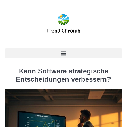
Kann Software strategische
Entscheidungen verbessern?