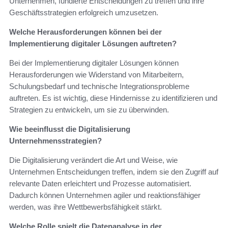
Unternehmen, fundierte Entscheidungen zu treffen und ihre
Geschäftsstrategien erfolgreich umzusetzen.
Welche Herausforderungen können bei der
Implementierung digitaler Lösungen auftreten?
Bei der Implementierung digitaler Lösungen können
Herausforderungen wie Widerstand von Mitarbeitern,
Schulungsbedarf und technische Integrationsprobleme
auftreten. Es ist wichtig, diese Hindernisse zu identifizieren und
Strategien zu entwickeln, um sie zu überwinden.
Wie beeinflusst die Digitalisierung
Unternehmensstrategien?
Die Digitalisierung verändert die Art und Weise, wie
Unternehmen Entscheidungen treffen, indem sie den Zugriff auf
relevante Daten erleichtert und Prozesse automatisiert.
Dadurch können Unternehmen agiler und reaktionsfähiger
werden, was ihre Wettbewerbsfähigkeit stärkt.
Welche Rolle spielt die Datenanalyse in der