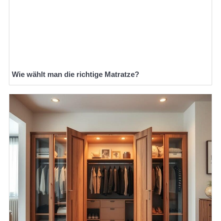
Wie wählt man die richtige Matratze?