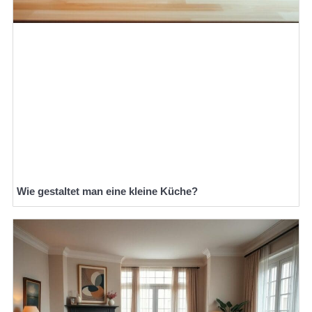
Wie gestaltet man eine kleine Küche?