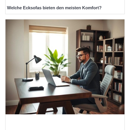
Welche Ecksofas bieten den meisten Komfort?