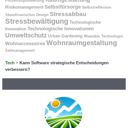
Prozessoptimierung
Selbstfürsorge
Risikomanagement
Selbstreflexion
Stressabbau
Skandinavisches Design
Stressbewältigung
Technologische
Technologische Innovationen
Innovation
Umweltschutz
Urban Gardening
Wearable Technologie
Wohnraumgestaltung
Wohnaccessoires
Zeitmanagement
Tech
>
Kann Software strategische Entscheidungen
verbessern?