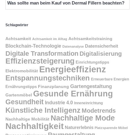
Was sollte man beim Kauf von Dermal Fillern beachten?
Schlagwörter
Achtsamkeit
Achtsamkeitstraining
Achtsamkeit im Alltag
Blockchain-Technologie
Datensicherheit
Datenanalyse
Digitale Transformation
Digitalisierung
Effizienzsteigerung
Einrichtungstipps
Energieeffizienz
Elektromobilität
Entspannungstechniken
Erneuerbare Energien
Gartengestaltung
Finanzplanung
Ernährungstipps
Gesunde Ernährung
Gartenmöbel
Gesundheit
Industrie 4.0
Inneneinrichtung
Künstliche Intelligenz
Modetrends
Nachhaltige Mode
Nachhaltige Mobilität
Nachhaltigkeit
Naturerlebnis
Platzsparende Möbel
Raumgestaltung