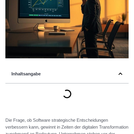
Inhaltsangabe
Die Frage, ob Software strategische Entscheidungen
verbessern kann, gewinnt in Zeiten der digitalen Transformation
zunehmend an Bedeutung. Unternehmen stehen vor der