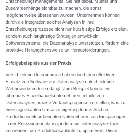
Entscheidungsmanagements. Sie hilft dabei, Muster und
Zusammenhänge sichtbar zu machen, die sonst
möglicherweise übersehen würden. Unternehmen können
durch die Integration solcher Analysen in ihre
Entscheidungsprozesse nicht nur kurzfristige Erfolge erzielen,
sondern auch langfristige Strategien entwickeln.
Softwaresysteme, die Datenanalyse unterstützen, fördern eine
proaktive Herangehensweise an Herausforderungen.
Erfolgsbeispiele aus der Praxis
Verschiedene Unternehmen haben durch den effektiven
Einsatz von Software zur Datenanalyse entscheidende
Wettbewerbsvorteile erlangt. Zum Beispiel konnte ein
führendes Einzelhandelsunternehmen mithilfe von
Datenanalysen präzise Verkaufsprognosen erstellen, was zu
einer signifikanten Umsatzsteigerung führte. Auch im
Produktionssektor berichten Unternehmen von Einsparungen
in der Ressourcennutzung, indem sie Datenanalyse-Tools
verwenden, um Produktionsabläufe zu optimieren. Diese