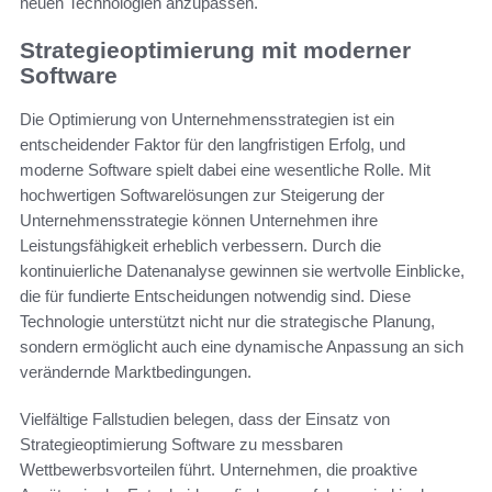
neuen Technologien anzupassen.
Strategieoptimierung mit moderner
Software
Die Optimierung von Unternehmensstrategien ist ein
entscheidender Faktor für den langfristigen Erfolg, und
moderne Software spielt dabei eine wesentliche Rolle. Mit
hochwertigen Softwarelösungen zur Steigerung der
Unternehmensstrategie können Unternehmen ihre
Leistungsfähigkeit erheblich verbessern. Durch die
kontinuierliche Datenanalyse gewinnen sie wertvolle Einblicke,
die für fundierte Entscheidungen notwendig sind. Diese
Technologie unterstützt nicht nur die strategische Planung,
sondern ermöglicht auch eine dynamische Anpassung an sich
verändernde Marktbedingungen.
Vielfältige Fallstudien belegen, dass der Einsatz von
Strategieoptimierung Software zu messbaren
Wettbewerbsvorteilen führt. Unternehmen, die proaktive