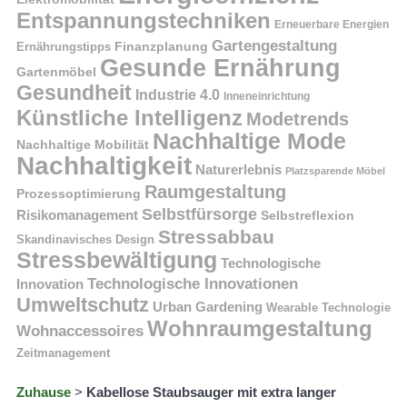
Entspannungstechniken
Erneuerbare Energien
Gartengestaltung
Finanzplanung
Ernährungstipps
Gesunde Ernährung
Gartenmöbel
Gesundheit
Industrie 4.0
Inneneinrichtung
Künstliche Intelligenz
Modetrends
Nachhaltige Mode
Nachhaltige Mobilität
Nachhaltigkeit
Naturerlebnis
Platzsparende Möbel
Raumgestaltung
Prozessoptimierung
Selbstfürsorge
Risikomanagement
Selbstreflexion
Stressabbau
Skandinavisches Design
Stressbewältigung
Technologische
Technologische Innovationen
Innovation
Umweltschutz
Urban Gardening
Wearable Technologie
Wohnraumgestaltung
Wohnaccessoires
Zeitmanagement
Zuhause
>
Kabellose Staubsauger mit extra langer