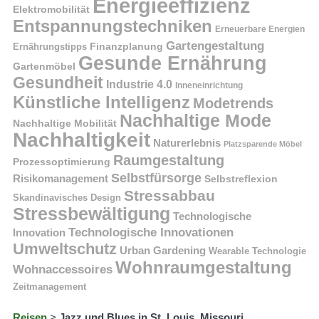
Energieeffizienz
Elektromobilität
Entspannungstechniken
Erneuerbare Energien
Gartengestaltung
Finanzplanung
Ernährungstipps
Gesunde Ernährung
Gartenmöbel
Gesundheit
Industrie 4.0
Inneneinrichtung
Künstliche Intelligenz
Modetrends
Nachhaltige Mode
Nachhaltige Mobilität
Nachhaltigkeit
Naturerlebnis
Platzsparende Möbel
Raumgestaltung
Prozessoptimierung
Selbstfürsorge
Risikomanagement
Selbstreflexion
Stressabbau
Skandinavisches Design
Stressbewältigung
Technologische
Technologische Innovationen
Innovation
Umweltschutz
Urban Gardening
Wearable Technologie
Wohnraumgestaltung
Wohnaccessoires
Zeitmanagement
Reisen
>
Jazz und Blues in St. Louis, Missouri