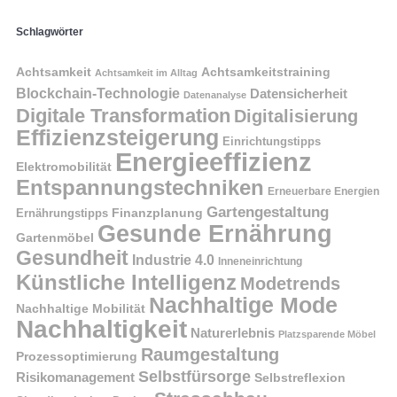
Schlagwörter
Achtsamkeit
Achtsamkeitstraining
Achtsamkeit im Alltag
Blockchain-Technologie
Datensicherheit
Datenanalyse
Digitale Transformation
Digitalisierung
Effizienzsteigerung
Einrichtungstipps
Energieeffizienz
Elektromobilität
Entspannungstechniken
Erneuerbare Energien
Gartengestaltung
Finanzplanung
Ernährungstipps
Gesunde Ernährung
Gartenmöbel
Gesundheit
Industrie 4.0
Inneneinrichtung
Künstliche Intelligenz
Modetrends
Nachhaltige Mode
Nachhaltige Mobilität
Nachhaltigkeit
Naturerlebnis
Platzsparende Möbel
Raumgestaltung
Prozessoptimierung
Selbstfürsorge
Risikomanagement
Selbstreflexion