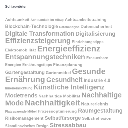
Schlagwörter
Achtsamkeit
Achtsamkeitstraining
Achtsamkeit im Alltag
Blockchain-Technologie
Datensicherheit
Datenanalyse
Digitale Transformation
Digitalisierung
Effizienzsteigerung
Einrichtungstipps
Energieeffizienz
Elektromobilität
Entspannungstechniken
Erneuerbare
Finanzplanung
Energien
Ernährungstipps
Gesunde
Gartengestaltung
Gartenmöbel
Ernährung
Gesundheit
Industrie 4.0
Künstliche Intelligenz
Inneneinrichtung
Nachhaltige
Modetrends
Nachhaltige Mobilität
Nachhaltigkeit
Mode
Naturerlebnis
Raumgestaltung
Prozessoptimierung
Platzsparende Möbel
Selbstfürsorge
Risikomanagement
Selbstreflexion
Stressabbau
Skandinavisches Design