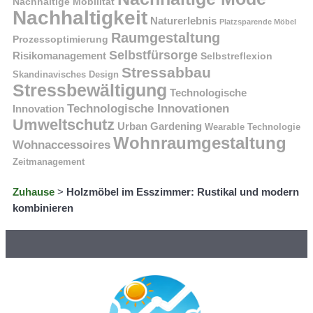
Nachhaltige Mobilität
Nachhaltigkeit
Naturerlebnis
Platzsparende Möbel
Raumgestaltung
Prozessoptimierung
Selbstfürsorge
Risikomanagement
Selbstreflexion
Stressabbau
Skandinavisches Design
Stressbewältigung
Technologische
Technologische Innovationen
Innovation
Umweltschutz
Urban Gardening
Wearable Technologie
Wohnraumgestaltung
Wohnaccessoires
Zeitmanagement
Zuhause
>
Holzmöbel im Esszimmer: Rustikal und modern
kombinieren