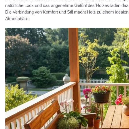
natürliche Look und das angenehme Gefühl des Holzes laden dazu
Die Verbindung von Komfort und Stil macht Holz zu einem idealen 
Atmosphäre.