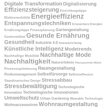
Digitale Transformation
Digitalisierung
Effizienzsteigerung
Einrichtungstipps
Energieeffizienz
Elektromobilität
Entspannungstechniken
Erneuerbare Energien
Gartengestaltung
Finanzplanung
Ernährungstipps
Gesunde Ernährung
Gartenmöbel
Gesundheit
Industrie 4.0
Inneneinrichtung
Künstliche Intelligenz
Modetrends
Nachhaltige Mode
Nachhaltige Mobilität
Nachhaltigkeit
Naturerlebnis
Platzsparende Möbel
Raumgestaltung
Prozessoptimierung
Selbstfürsorge
Risikomanagement
Selbstreflexion
Stressabbau
Skandinavisches Design
Stressbewältigung
Technologische
Technologische Innovationen
Innovation
Umweltschutz
Urban Gardening
Wearable Technologie
Wohnraumgestaltung
Wohnaccessoires