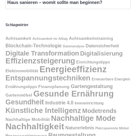
Haus sanieren – womit sollte man beginnen?
Schlagwörter
Achtsamkeit
Achtsamkeitstraining
Achtsamkeit im Alltag
Blockchain-Technologie
Datensicherheit
Datenanalyse
Digitale Transformation
Digitalisierung
Effizienzsteigerung
Einrichtungstipps
Energieeffizienz
Elektromobilität
Entspannungstechniken
Erneuerbare Energien
Gartengestaltung
Finanzplanung
Ernährungstipps
Gesunde Ernährung
Gartenmöbel
Gesundheit
Industrie 4.0
Inneneinrichtung
Künstliche Intelligenz
Modetrends
Nachhaltige Mode
Nachhaltige Mobilität
Nachhaltigkeit
Naturerlebnis
Platzsparende Möbel
Raumgestaltung
Prozessoptimierung