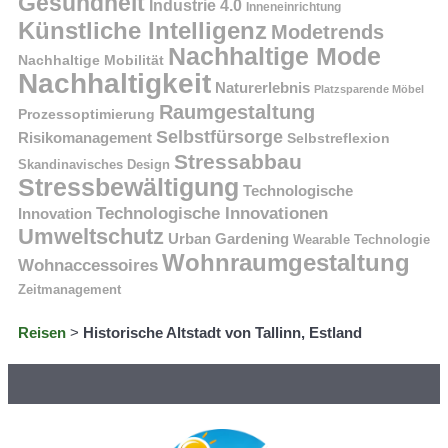
Gesundheit
Industrie 4.0
Inneneinrichtung
Künstliche Intelligenz
Modetrends
Nachhaltige Mode
Nachhaltige Mobilität
Nachhaltigkeit
Naturerlebnis
Platzsparende Möbel
Raumgestaltung
Prozessoptimierung
Selbstfürsorge
Risikomanagement
Selbstreflexion
Stressabbau
Skandinavisches Design
Stressbewältigung
Technologische
Technologische Innovationen
Innovation
Umweltschutz
Urban Gardening
Wearable Technologie
Wohnraumgestaltung
Wohnaccessoires
Zeitmanagement
Reisen
>
Historische Altstadt von Tallinn, Estland