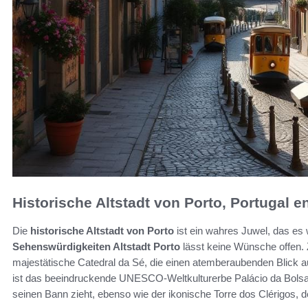
Historische Altstadt von Porto, Portugal 
Die
historische Altstadt von Porto
ist ein wahres Juwel, das es w
Sehenswürdigkeiten Altstadt Porto
lässt keine Wünsche offen. 
majestätische Catedral da Sé, die einen atemberaubenden Blick auf
ist das beeindruckende UNESCO-Weltkulturerbe Palácio da Bolsa, 
seinen Bann zieht, ebenso wie der ikonische Torre dos Clérigos, de