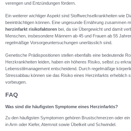
verengen und Entzündungen fördern.
Ein weiterer wichtiger Aspekt sind Stoffwechselkrankheiten wie D
beeinträchtigen können. Eine ungesunde Ernährung zusammen mi
herzinfarkt risikofaktoren
bei, da sie Übergewicht und damit ve
Menschen, insbesondere Männern ab 45 und Frauen ab 55 Jahren, s
regelmäßige Vorsorgeuntersuchungen unerlässlich sind.
Genetische Prädispositionen stellen ebenfalls eine bedeutende Ro
Herzkrankheiten leiden, haben ein höheres Risiko, selbst zu erkr
Lebensstilmanagement entscheidend. Durch regelmäßige körperli
Stressabbau können sie das Risiko eines Herzinfarkts erheblich 
vorbeugen.
FAQ
Was sind die häufigsten Symptome eines Herzinfarkts?
Zu den häufigsten Symptomen gehören Brustschmerzen oder ein D
in Arm oder Kiefer, Atemnot sowie Übelkeit und Schwindel.