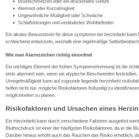
Brustschmerzen oder ein drückendes Gefühl
Atemnot oder Kurzatmigkeit
Ungewöhnliche Müdigkeit oder Schwäche
Schlafstörungen und verändertes Wohlbefinden
Ein akutes Bewusstsein für diese
symptome bei herzinfarkt
kann L
schleichend entwickeln, weshalb eine regelmäßige Selbstbeobach
Wie man Alarmzeichen richtig einordnet
Ein wichtiges Element der frühen Symptomerkennung ist die richti
stets alarmiert sein, wenn sie atypische Beschwerden feststellen, 
Unregelmäßigkeit kann auf zugrunde liegende
herzinfarkt risikofa
helfen nicht nur, mögliche Risikofaktoren frühzeitig zu identifizie
möglichkeiten
zu planen.
Risikofaktoren und Ursachen eines Herzin
Ein Herzinfarkt kann durch verschiedene Faktoren ausgelöst werd
Bluthochdruck ist einer der häufigsten Risikofaktoren, da er die B
Darüber hinaus erhöht auch das Rauchen das Risiko erheblich, da