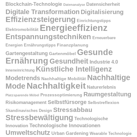
Blockchain-Technologie
Datensicherheit
Datenanalyse
Digitale Transformation
Digitalisierung
Effizienzsteigerung
Einrichtungstipps
Energieeffizienz
Elektromobilität
Entspannungstechniken
Erneuerbare
Finanzplanung
Energien
Ernährungstipps
Gesunde
Gartengestaltung
Gartenmöbel
Ernährung
Gesundheit
Industrie 4.0
Künstliche Intelligenz
Inneneinrichtung
Nachhaltige
Modetrends
Nachhaltige Mobilität
Nachhaltigkeit
Mode
Naturerlebnis
Raumgestaltung
Prozessoptimierung
Platzsparende Möbel
Selbstfürsorge
Risikomanagement
Selbstreflexion
Stressabbau
Skandinavisches Design
Stressbewältigung
Technologische
Technologische Innovationen
Innovation
Umweltschutz
Urban Gardening
Wearable Technologie