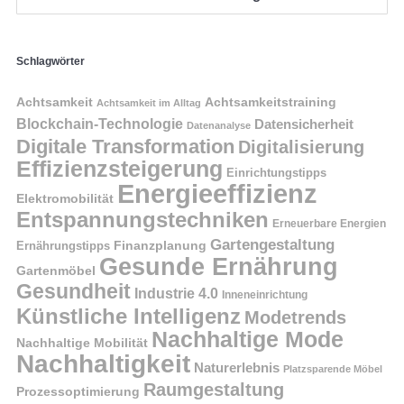
Schlagwörter
Achtsamkeit
Achtsamkeitstraining
Achtsamkeit im Alltag
Blockchain-Technologie
Datensicherheit
Datenanalyse
Digitale Transformation
Digitalisierung
Effizienzsteigerung
Einrichtungstipps
Energieeffizienz
Elektromobilität
Entspannungstechniken
Erneuerbare Energien
Gartengestaltung
Finanzplanung
Ernährungstipps
Gesunde Ernährung
Gartenmöbel
Gesundheit
Industrie 4.0
Inneneinrichtung
Künstliche Intelligenz
Modetrends
Nachhaltige Mode
Nachhaltige Mobilität
Nachhaltigkeit
Naturerlebnis
Platzsparende Möbel
Raumgestaltung
Prozessoptimierung