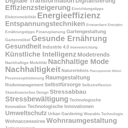
Digitale Transformation
Digitalisierung
Effizienzsteigerung
Einrichtungstipps
Energieeffizienz
Elektromobilität
Entspannungstechniken
Erneuerbare Energien
Gartengestaltung
Finanzplanung
Ernährungstipps
Gesunde Ernährung
Gartenmöbel
Gesundheit
Industrie 4.0
Inneneinrichtung
Künstliche Intelligenz
Modetrends
Nachhaltige Mode
Nachhaltige Mobilität
Nachhaltigkeit
Naturerlebnis
Platzsparende Möbel
Raumgestaltung
Prozessoptimierung
Selbstfürsorge
Risikomanagement
Selbstreflexion
Stressabbau
Skandinavisches Design
Stressbewältigung
Technologische
Technologische Innovationen
Innovation
Umweltschutz
Urban Gardening
Wearable Technologie
Wohnraumgestaltung
Wohnaccessoires