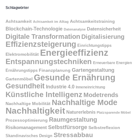
Schlagwörter
Achtsamkeit
Achtsamkeitstraining
Achtsamkeit im Alltag
Blockchain-Technologie
Datensicherheit
Datenanalyse
Digitale Transformation
Digitalisierung
Effizienzsteigerung
Einrichtungstipps
Energieeffizienz
Elektromobilität
Entspannungstechniken
Erneuerbare Energien
Gartengestaltung
Finanzplanung
Ernährungstipps
Gesunde Ernährung
Gartenmöbel
Gesundheit
Industrie 4.0
Inneneinrichtung
Künstliche Intelligenz
Modetrends
Nachhaltige Mode
Nachhaltige Mobilität
Nachhaltigkeit
Naturerlebnis
Platzsparende Möbel
Raumgestaltung
Prozessoptimierung
Selbstfürsorge
Risikomanagement
Selbstreflexion
Stressabbau
Skandinavisches Design