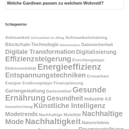
Welche Gardinen passen zu welchem Wohnstil?
Schlagwörter
Achtsamkeit
Achtsamkeitstraining
Achtsamkeit im Alltag
Blockchain-Technologie
Datensicherheit
Datenanalyse
Digitale Transformation
Digitalisierung
Effizienzsteigerung
Einrichtungstipps
Energieeffizienz
Elektromobilität
Entspannungstechniken
Erneuerbare
Finanzplanung
Energien
Ernährungstipps
Gesunde
Gartengestaltung
Gartenmöbel
Ernährung
Gesundheit
Industrie 4.0
Künstliche Intelligenz
Inneneinrichtung
Nachhaltige
Modetrends
Nachhaltige Mobilität
Nachhaltigkeit
Mode
Naturerlebnis