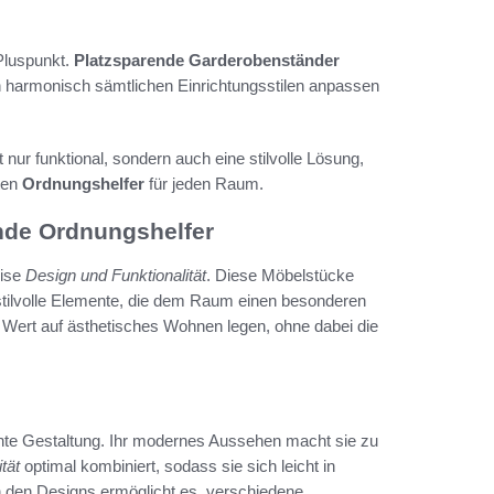
 Pluspunkt.
Platzsparende Garderobenständer
h harmonisch sämtlichen Einrichtungsstilen anpassen
 nur funktional, sondern auch eine stilvolle Lösung,
ten
Ordnungshelfer
für jeden Raum.
nde Ordnungshelfer
eise
Design und Funktionalität
. Diese Möbelstücke
stilvolle Elemente, die dem Raum einen besonderen
e Wert auf ästhetisches Wohnen legen, ohne dabei die
hte Gestaltung. Ihr modernes Aussehen macht sie zu
tät
optimal kombiniert, sodass sie sich leicht in
 in den Designs ermöglicht es, verschiedene