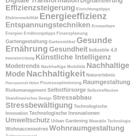
Digitale Transformation
Digitalisierung
Effizienzsteigerung
Einrichtungstipps
Energieeffizienz
Elektromobilität
Entspannungstechniken
Erneuerbare
Finanzplanung
Energien
Ernährungstipps
Gesunde
Gartengestaltung
Gartenmöbel
Ernährung
Gesundheit
Industrie 4.0
Künstliche Intelligenz
Inneneinrichtung
Nachhaltige
Modetrends
Nachhaltige Mobilität
Nachhaltigkeit
Mode
Naturerlebnis
Raumgestaltung
Prozessoptimierung
Platzsparende Möbel
Selbstfürsorge
Risikomanagement
Selbstreflexion
Stressabbau
Skandinavisches Design
Stressbewältigung
Technologische
Technologische Innovationen
Innovation
Umweltschutz
Urban Gardening
Wearable Technologie
Wohnraumgestaltung
Wohnaccessoires