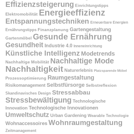
Effizienzsteigerung
Einrichtungstipps
Energieeffizienz
Elektromobilität
Entspannungstechniken
Erneuerbare Energien
Gartengestaltung
Finanzplanung
Ernährungstipps
Gesunde Ernährung
Gartenmöbel
Gesundheit
Industrie 4.0
Inneneinrichtung
Künstliche Intelligenz
Modetrends
Nachhaltige Mode
Nachhaltige Mobilität
Nachhaltigkeit
Naturerlebnis
Platzsparende Möbel
Raumgestaltung
Prozessoptimierung
Selbstfürsorge
Risikomanagement
Selbstreflexion
Stressabbau
Skandinavisches Design
Stressbewältigung
Technologische
Technologische Innovationen
Innovation
Umweltschutz
Urban Gardening
Wearable Technologie
Wohnraumgestaltung
Wohnaccessoires
Zeitmanagement