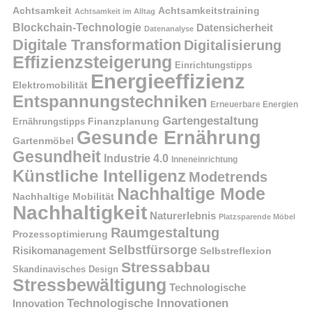
Achtsamkeit
Achtsamkeitstraining
Achtsamkeit im Alltag
Blockchain-Technologie
Datensicherheit
Datenanalyse
Digitale Transformation
Digitalisierung
Effizienzsteigerung
Einrichtungstipps
Energieeffizienz
Elektromobilität
Entspannungstechniken
Erneuerbare Energien
Gartengestaltung
Finanzplanung
Ernährungstipps
Gesunde Ernährung
Gartenmöbel
Gesundheit
Industrie 4.0
Inneneinrichtung
Künstliche Intelligenz
Modetrends
Nachhaltige Mode
Nachhaltige Mobilität
Nachhaltigkeit
Naturerlebnis
Platzsparende Möbel
Raumgestaltung
Prozessoptimierung
Selbstfürsorge
Risikomanagement
Selbstreflexion
Stressabbau
Skandinavisches Design
Stressbewältigung
Technologische
Technologische Innovationen
Innovation