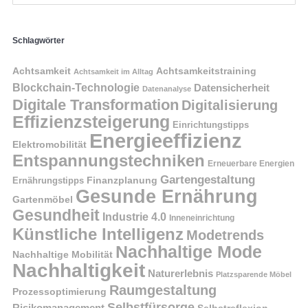
Schlagwörter
Achtsamkeit
Achtsamkeitstraining
Achtsamkeit im Alltag
Blockchain-Technologie
Datensicherheit
Datenanalyse
Digitale Transformation
Digitalisierung
Effizienzsteigerung
Einrichtungstipps
Energieeffizienz
Elektromobilität
Entspannungstechniken
Erneuerbare Energien
Gartengestaltung
Finanzplanung
Ernährungstipps
Gesunde Ernährung
Gartenmöbel
Gesundheit
Industrie 4.0
Inneneinrichtung
Künstliche Intelligenz
Modetrends
Nachhaltige Mode
Nachhaltige Mobilität
Nachhaltigkeit
Naturerlebnis
Platzsparende Möbel
Raumgestaltung
Prozessoptimierung
Selbstfürsorge
Risikomanagement