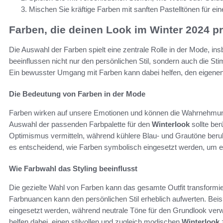
Mischen Sie kräftige Farben mit sanften Pastelltönen für ein
Farben, die deinen Look im Winter 2024 p
Die Auswahl der Farben spielt eine zentrale Rolle in der Mode, 
beeinflussen nicht nur den persönlichen Stil, sondern auch die 
Ein bewusster Umgang mit Farben kann dabei helfen, den eigene
Die Bedeutung von Farben in der Mode
Farben wirken auf unsere Emotionen und können die Wahrnehmung 
Auswahl der passenden Farbpalette für den
Winterlook
sollte be
Optimismus vermitteln, während kühlere Blau- und Grautöne ber
es entscheidend, wie Farben symbolisch eingesetzt werden, um 
Wie Farbwahl das Styling beeinflusst
Die gezielte Wahl von Farben kann das gesamte Outfit transformie
Farbnuancen kann den persönlichen Stil erheblich aufwerten. Beis
eingesetzt werden, während neutrale Töne für den Grundlook ve
helfen dabei, einen stilvollen und zugleich modischen
Winterlook
z