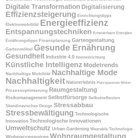
Digitale Transformation
Digitalisierung
Effizienzsteigerung
Einrichtungstipps
Energieeffizienz
Elektromobilität
Entspannungstechniken
Erneuerbare Energien
Gartengestaltung
Finanzplanung
Ernährungstipps
Gesunde Ernährung
Gartenmöbel
Gesundheit
Industrie 4.0
Inneneinrichtung
Künstliche Intelligenz
Modetrends
Nachhaltige Mode
Nachhaltige Mobilität
Nachhaltigkeit
Naturerlebnis
Platzsparende Möbel
Raumgestaltung
Prozessoptimierung
Selbstfürsorge
Risikomanagement
Selbstreflexion
Stressabbau
Skandinavisches Design
Stressbewältigung
Technologische
Technologische Innovationen
Innovation
Umweltschutz
Urban Gardening
Wearable Technologie
Wohnraumgestaltung
Wohnaccessoires