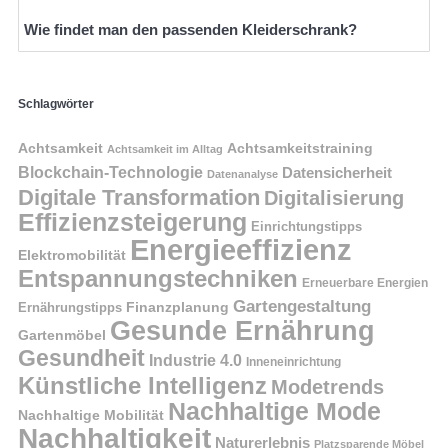
Wie findet man den passenden Kleiderschrank?
Schlagwörter
Achtsamkeit
Achtsamkeitstraining
Achtsamkeit im Alltag
Blockchain-Technologie
Datensicherheit
Datenanalyse
Digitale Transformation
Digitalisierung
Effizienzsteigerung
Einrichtungstipps
Energieeffizienz
Elektromobilität
Entspannungstechniken
Erneuerbare Energien
Gartengestaltung
Finanzplanung
Ernährungstipps
Gesunde Ernährung
Gartenmöbel
Gesundheit
Industrie 4.0
Inneneinrichtung
Künstliche Intelligenz
Modetrends
Nachhaltige Mode
Nachhaltige Mobilität
Nachhaltigkeit
Naturerlebnis
Platzsparende Möbel