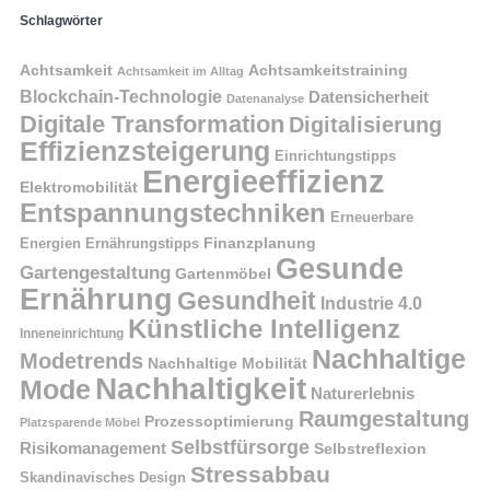
Schlagwörter
Achtsamkeit
Achtsamkeitstraining
Achtsamkeit im Alltag
Blockchain-Technologie
Datensicherheit
Datenanalyse
Digitale Transformation
Digitalisierung
Effizienzsteigerung
Einrichtungstipps
Energieeffizienz
Elektromobilität
Entspannungstechniken
Erneuerbare
Finanzplanung
Energien
Ernährungstipps
Gesunde
Gartengestaltung
Gartenmöbel
Ernährung
Gesundheit
Industrie 4.0
Künstliche Intelligenz
Inneneinrichtung
Nachhaltige
Modetrends
Nachhaltige Mobilität
Nachhaltigkeit
Mode
Naturerlebnis
Raumgestaltung
Prozessoptimierung
Platzsparende Möbel
Selbstfürsorge
Risikomanagement
Selbstreflexion
Stressabbau
Skandinavisches Design