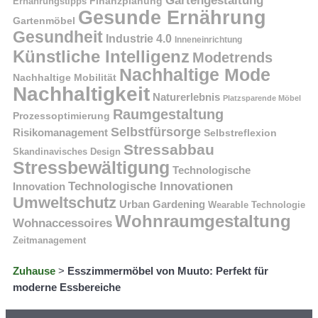
Gartengestaltung
Finanzplanung
Ernährungstipps
Gesunde Ernährung
Gartenmöbel
Gesundheit
Industrie 4.0
Inneneinrichtung
Künstliche Intelligenz
Modetrends
Nachhaltige Mode
Nachhaltige Mobilität
Nachhaltigkeit
Naturerlebnis
Platzsparende Möbel
Raumgestaltung
Prozessoptimierung
Selbstfürsorge
Risikomanagement
Selbstreflexion
Stressabbau
Skandinavisches Design
Stressbewältigung
Technologische
Technologische Innovationen
Innovation
Umweltschutz
Urban Gardening
Wearable Technologie
Wohnraumgestaltung
Wohnaccessoires
Zeitmanagement
Zuhause
>
Esszimmermöbel von Muuto: Perfekt für
moderne Essbereiche