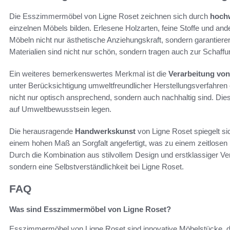
Die Esszimmermöbel von Ligne Roset zeichnen sich durch
hochw
einzelnen Möbels bilden. Erlesene Holzarten, feine Stoffe und ande
Möbeln nicht nur ästhetische Anziehungskraft, sondern garantie
Materialien sind nicht nur schön, sondern tragen auch zur Schaf
Ein weiteres bemerkenswertes Merkmal ist die
Verarbeitung vo
unter Berücksichtigung umweltfreundlicher Herstellungsverfahren erf
nicht nur optisch ansprechend, sondern auch nachhaltig sind. Die
auf Umweltbewusstsein legen.
Die herausragende
Handwerkskunst
von Ligne Roset spiegelt si
einem hohen Maß an Sorgfalt angefertigt, was zu einem zeitlosen
Durch die Kombination aus stilvollem Design und erstklassiger Vera
sondern eine Selbstverständlichkeit bei Ligne Roset.
FAQ
Was sind Esszimmermöbel von Ligne Roset?
Esszimmermöbel von Ligne Roset sind innovative Möbelstücke, die