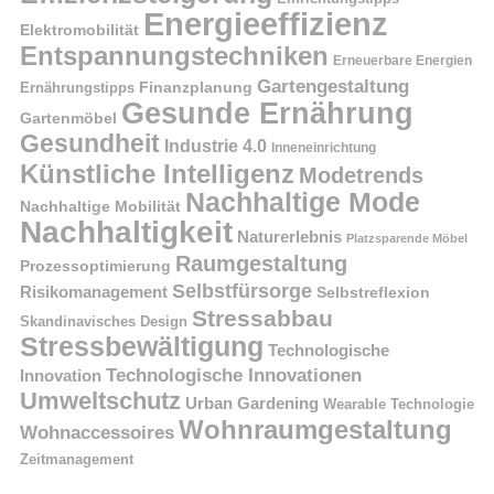
Energieeffizienz
Elektromobilität
Entspannungstechniken
Erneuerbare Energien
Gartengestaltung
Finanzplanung
Ernährungstipps
Gesunde Ernährung
Gartenmöbel
Gesundheit
Industrie 4.0
Inneneinrichtung
Künstliche Intelligenz
Modetrends
Nachhaltige Mode
Nachhaltige Mobilität
Nachhaltigkeit
Naturerlebnis
Platzsparende Möbel
Raumgestaltung
Prozessoptimierung
Selbstfürsorge
Risikomanagement
Selbstreflexion
Stressabbau
Skandinavisches Design
Stressbewältigung
Technologische
Technologische Innovationen
Innovation
Umweltschutz
Urban Gardening
Wearable Technologie
Wohnraumgestaltung
Wohnaccessoires
Zeitmanagement