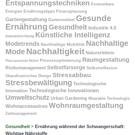
Entspannungstechniken
Erneuerbare
Finanzplanung
Energien
Ernährungstipps
Gesunde
Gartengestaltung
Gartenmöbel
Ernährung
Gesundheit
Industrie 4.0
Künstliche Intelligenz
Inneneinrichtung
Nachhaltige
Modetrends
Nachhaltige Mobilität
Nachhaltigkeit
Mode
Naturerlebnis
Raumgestaltung
Prozessoptimierung
Platzsparende Möbel
Selbstfürsorge
Risikomanagement
Selbstreflexion
Stressabbau
Skandinavisches Design
Stressbewältigung
Technologische
Technologische Innovationen
Innovation
Umweltschutz
Urban Gardening
Wearable Technologie
Wohnraumgestaltung
Wohnaccessoires
Zeitmanagement
Gesundheit
>
Ernährung während der Schwangerschaft:
Wichtige Nährstoffe