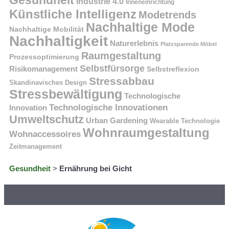
Gesundheit
Industrie 4.0
Inneneinrichtung
Künstliche Intelligenz
Modetrends
Nachhaltige Mode
Nachhaltige Mobilität
Nachhaltigkeit
Naturerlebnis
Platzsparende Möbel
Raumgestaltung
Prozessoptimierung
Selbstfürsorge
Risikomanagement
Selbstreflexion
Stressabbau
Skandinavisches Design
Stressbewältigung
Technologische
Technologische Innovationen
Innovation
Umweltschutz
Urban Gardening
Wearable Technologie
Wohnraumgestaltung
Wohnaccessoires
Zeitmanagement
Gesundheit
>
Ernährung bei Gicht