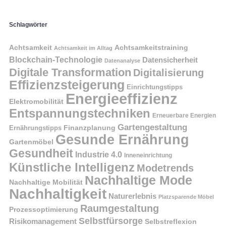
Schlagwörter
Achtsamkeit
Achtsamkeitstraining
Achtsamkeit im Alltag
Blockchain-Technologie
Datensicherheit
Datenanalyse
Digitale Transformation
Digitalisierung
Effizienzsteigerung
Einrichtungstipps
Energieeffizienz
Elektromobilität
Entspannungstechniken
Erneuerbare Energien
Gartengestaltung
Finanzplanung
Ernährungstipps
Gesunde Ernährung
Gartenmöbel
Gesundheit
Industrie 4.0
Inneneinrichtung
Künstliche Intelligenz
Modetrends
Nachhaltige Mode
Nachhaltige Mobilität
Nachhaltigkeit
Naturerlebnis
Platzsparende Möbel
Raumgestaltung
Prozessoptimierung
Selbstfürsorge
Risikomanagement
Selbstreflexion