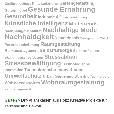
Gartengestaltung
Finanzplanung
Ernährungstipps
Gesunde Ernährung
Gartenmöbel
Gesundheit
Industrie 4.0
Inneneinrichtung
Künstliche Intelligenz
Modetrends
Nachhaltige Mode
Nachhaltige Mobilität
Nachhaltigkeit
Naturerlebnis
Platzsparende Möbel
Raumgestaltung
Prozessoptimierung
Selbstfürsorge
Risikomanagement
Selbstreflexion
Stressabbau
Skandinavisches Design
Stressbewältigung
Technologische
Technologische Innovationen
Innovation
Umweltschutz
Urban Gardening
Wearable Technologie
Wohnraumgestaltung
Wohnaccessoires
Zeitmanagement
Garten
>
DIY-Pflanzkästen aus Holz: Kreative Projekte für
Terrasse und Balkon