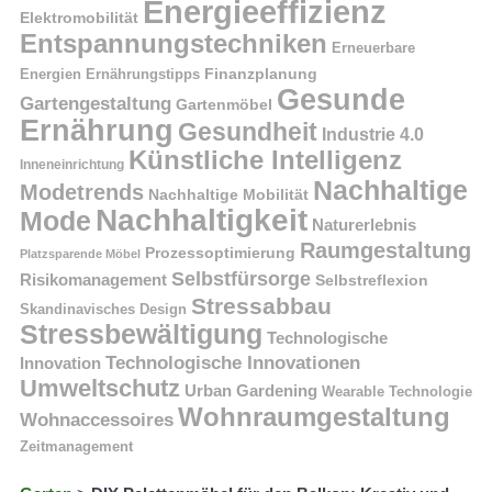
Energieeffizienz
Elektromobilität
Entspannungstechniken
Erneuerbare
Finanzplanung
Energien
Ernährungstipps
Gesunde
Gartengestaltung
Gartenmöbel
Ernährung
Gesundheit
Industrie 4.0
Künstliche Intelligenz
Inneneinrichtung
Nachhaltige
Modetrends
Nachhaltige Mobilität
Nachhaltigkeit
Mode
Naturerlebnis
Raumgestaltung
Prozessoptimierung
Platzsparende Möbel
Selbstfürsorge
Risikomanagement
Selbstreflexion
Stressabbau
Skandinavisches Design
Stressbewältigung
Technologische
Technologische Innovationen
Innovation
Umweltschutz
Urban Gardening
Wearable Technologie
Wohnraumgestaltung
Wohnaccessoires
Zeitmanagement